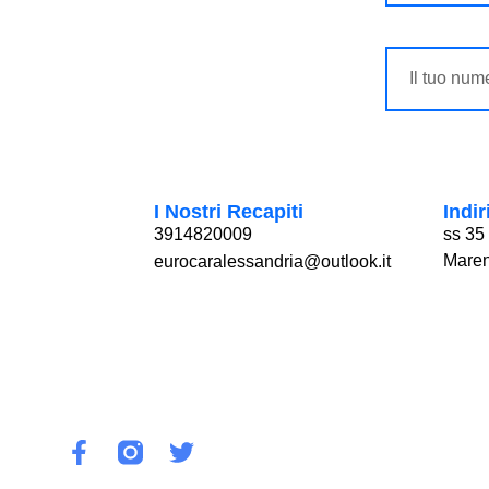
I Nostri Recapiti
Indir
3914820009
ss 35
Mare
eurocaralessandria@outlook.it