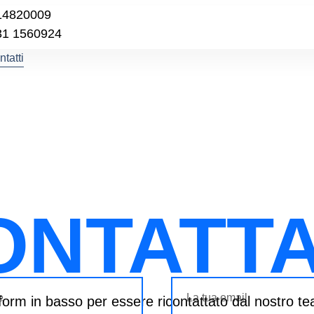
14820009
31 1560924
tatti
ONTATTA
 form in basso per essere ricontattato dal nostro te