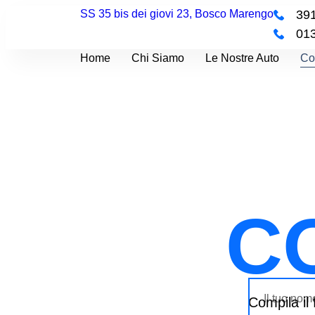
SS 35 bis dei giovi 23, Bosco Marengo
39
01
Home
Chi Siamo
Le Nostre Auto
Con
C
Compila il