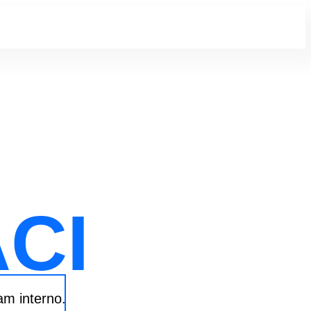
CI
am interno.